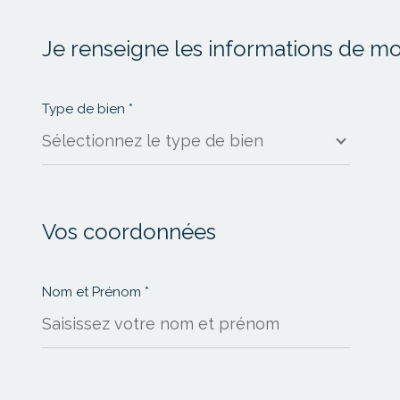
1
Je renseigne les informations de m
Type de bien *
Sélectionnez le type de bien
Vos coordonnées
Nom et Prénom *
* Champs obligatoires
**
Les informations recueillies sur ce formulaire sont enregis
qui reste Responsable du Traitement de vos Données personn
destinées à l'Agence / au Réseau. Conformément à la loi « in
retirer votre consentement à tout moment en contactant di