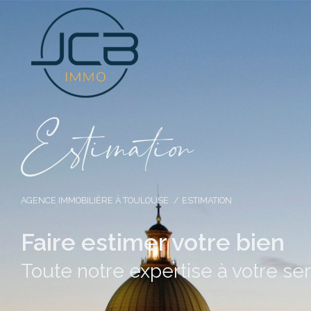
E
s
i
m
a
i
o
AGENCE IMMOBILIÈRE À TOULOUSE
ESTIMATION
Faire estimer votre bien
Toute notre expertise à votre se