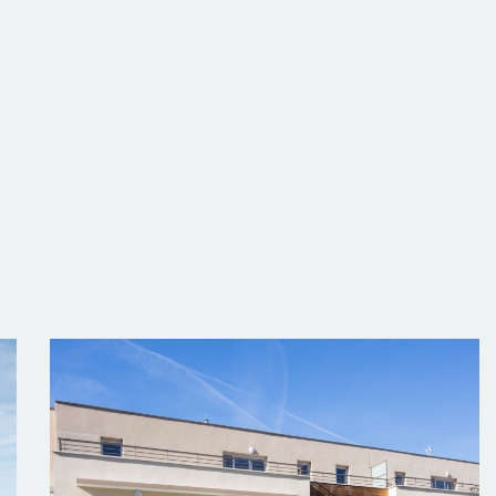
 Toulouse : appartements, maisons, immeubles, locaux et biens 
Sernin, La Cartoucherie et Jolimont pour proposer une estimat