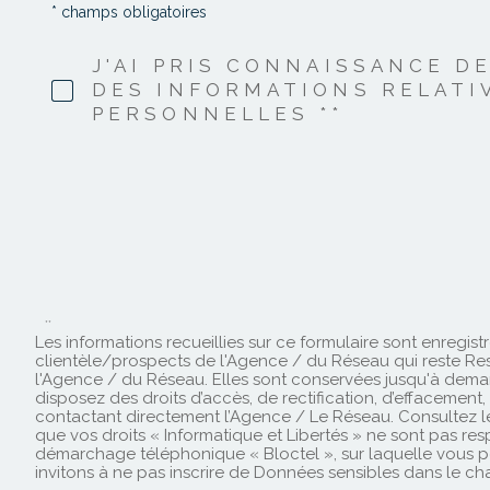
* champs obligatoires
Réseau, que vos droits « Informatique et Libertés » ne sont
», sur laquelle vous pouvez vous inscrire ici :
https://www.blo
Ce site est protégé par reCAPTCHA, les
Politiques de Conf
J'AI PRIS CONNAISSANCE D
DES INFORMATIONS RELATI
PERSONNELLES **
**
Les informations recueillies sur ce formulaire sont enregis
clientèle/prospects de l'Agence / du Réseau qui reste Res
l'Agence / du Réseau. Elles sont conservées jusqu'à deman
disposez des droits d’accès, de rectification, d’effacemen
contactant directement l’Agence / Le Réseau. Consultez l
que vos droits « Informatique et Libertés » ne sont pas re
démarchage téléphonique « Bloctel », sur laquelle vous po
invitons à ne pas inscrire de Données sensibles dans le cha