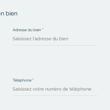
2
3
on bien
Adresse du bien *
Appartement
Maison
SUIVANT
Téléphone *
trées dans un fichier informatisé par La Boite Immo agissant comme Sous-traitant du traitement pour la
elles. La base légale du traitement repose sur l'intérêt légitime de l'Agence / du Réseau. Elles son
formatique et libertés », vous disposez des droits d’accès, de rectification, d’effacement, d’opposition,
rectement l’Agence / Le Réseau. Consultez le site
https://cnil.fr/fr
pour plus d’informations sur vos droit