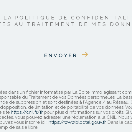
 pas respectés, vous pouvez adresser une réclamation à la CNIL. Nous vous informons de l’existence de
ctel.gouv.fr
. Dans le cadre de la protection des Données personnelles, nous vous invitons à ne pas ins
identialité
et es
Conditions d'utilisation
de Google s'appliquent.
E LA POLITIQUE DE CONFIDENTIALI
VES AU TRAITEMENT DE MES DON
ENVOYER
trées dans un fichier informatisé par La Boite Immo agissant co
ponsable du Traitement de vos Données personnelles. La base lé
de de suppression et sont destinées à l'Agence / au Réseau. Co
t, d’opposition, de limitation et de portabilité de vos données.
e site
https://cnil.fr/fr
pour plus d’informations sur vos droits. Si
spectés, vous pouvez adresser une réclamation à la CNIL. Nous v
uvez vous inscrire ici :
https://www.bloctel.gouv.fr
. Dans le ca
mp de saisie libre.