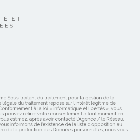
 la liste d'opposition au démarchage téléphonique « Bloctel
Etat du bien
crire de Données sensibles dans le champ de saisie libre.
Saisir
TÉ ET
NÉES
Surface terrain (
mme Sous-traitant du traitement pour la gestion de la
gale du traitement repose sur l'intérêt légitime de
nformément à la loi « informatique et libertés », vous
 Vous pouvez retirer votre consentement à tout moment en
 vous estimez, après avoir contacté l'Agence / le Réseau,
ous informons de l’existence de la liste d'opposition au
dre de la protection des Données personnelles, nous vous