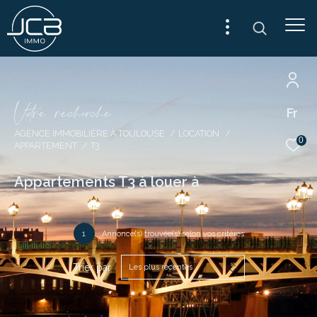
V
o
r
e
r
e
c
e
c
e
Fr
AGENCE IMMOBILIÈRE À TOULOUSE
LOCATION
0
APPARTEMENT
T3
Appartements T3 à louer à
1
Annonce(s) trouvée(s) selon vos critères
Trier par
Les plus récentes