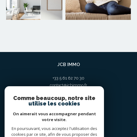
JCB IMMO
+33 5 61 62 70 30
contact@jcbimmo.fr
10 place St sernin
Comme beaucoup, notre site
31000
toulouse
utilise les cookies
On aimerait vous accompagner pendant
votre visite.
En poursuivant, vous acceptez l'utilisation des
ADHÉRENTS
cookies par ce site, afin de vous proposer des