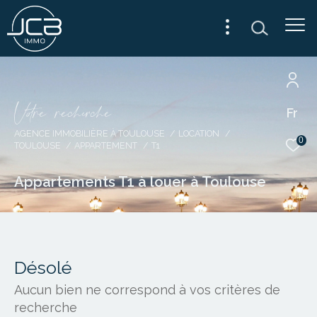
V
o
r
e
r
e
c
e
c
e
Fr
AGENCE IMMOBILIÈRE À TOULOUSE
LOCATION
0
TOULOUSE
APPARTEMENT
T1
Appartements T1 à louer à Toulouse
Désolé
Aucun bien ne correspond à vos critères de
recherche