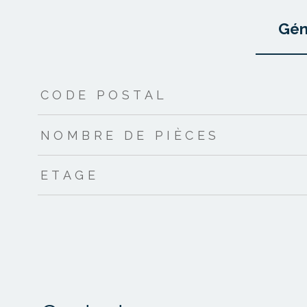
Gén
TRAD_ZEPHYR_Caracteristique
TRAD_ZEPHYR_Valeur
CODE POSTAL
NOMBRE DE PIÈCES
ETAGE