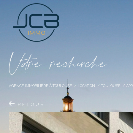
V
o
r
e
r
e
c
e
c
e
AGENCE IMMOBILIÈRE À TOULOUSE
LOCATION
TOULOUSE
AP
RETOUR