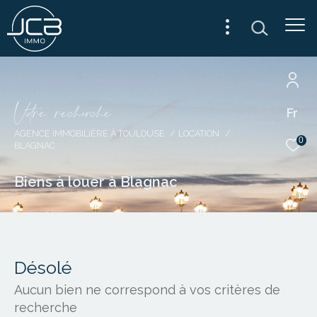
V
o
r
e
r
e
c
e
c
e
Fr
AGENCE IMMOBILIÈRE À TOULOUSE
LOCATION
0
BLAGNAC
Biens à louer à Blagnac
Désolé
Aucun bien ne correspond à vos critères de
recherche