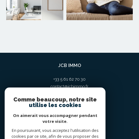
JCB IMMO
+33 5 61 62 70 30
contact@jcbimmo.fr
10 place St sernin
Comme beaucoup, notre site
31000
toulouse
utilise les cookies
On aimerait vous accompagner pendant
votre visite.
En poursuivant, vous acceptez l'utilisation des
ADHÉRENTS
cookies par ce site, afin de vous proposer des