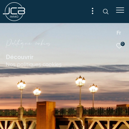
Fr
P
o
i
i
q
u
e
c
o
k
i
e
0
Découvrir
Nos politiques cookies