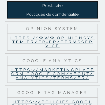
Prestataire
Politiques de confidentialité
OPINION SYSTEM
HTTPS://WWW.OPINIONSYS
TEM.FR/FR-FR/TERMSSER
VICE
GOOGLE ANALYTICS
HTTPS://MARKETINGPLATF
ORM.GOOGLE.COM/ABOUT/
ANALYTICS/TERMS/FR/
GOOGLE TAG MANAGER
HTTPS://POLICIES.GOOGL