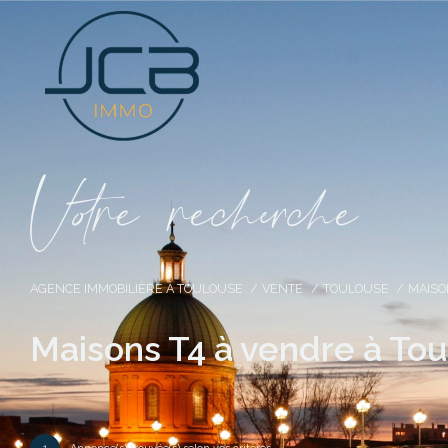
V
o
r
e
r
e
c
e
c
e
AGENCE IMMOBILIÈRE À TOULOUSE
VENTE
TOULOUSE
MAIS
Maisons T4 à vendre à To