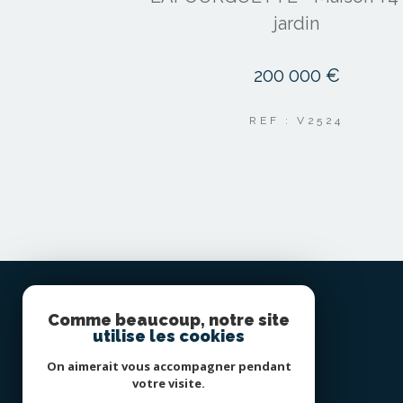
jardin
200 000 €
REF : V2524
Comme beaucoup, notre site
utilise les cookies
JCB IMMO
On aimerait vous accompagner pendant
+33 5 61 62 70 30
votre visite.
contact@jcbimmo.fr