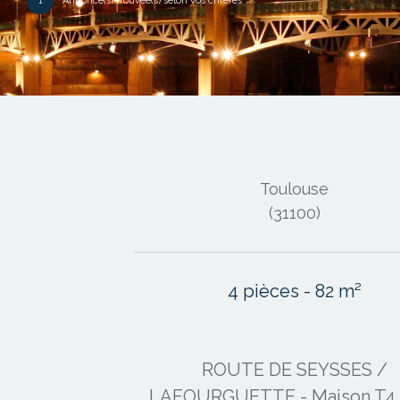
1
Annonce(s) trouvée(s) selon vos critères
Toulouse
(31100)
4 pièces - 82 m²
ROUTE DE SEYSSES /
LAFOURGUETTE - Maison T4 