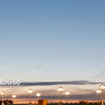
ON
T4
ulouse