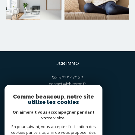
JCB IMMO
+33 5 61 62 70 30
contact@jcbimmo.fr
10 place St sernin
Comme beaucoup, notre site
31000
toulouse
utilise les cookies
On aimerait vous accompagner pendant
votre visite.
En poursuivant, vous acceptez l'utilisation des
ADHÉRENTS
cookies par ce site, afin de vous proposer des