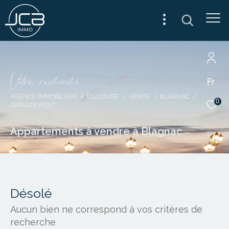
V
o
r
e
r
e
c
e
c
e
Fr
AGENCE IMMOBILIÈRE À TOULOUSE
VENTE
BLAGNAC
0
APPARTEMENT
Appartements à vendre à Blagnac
Désolé
Aucun bien ne correspond à vos critères de
recherche